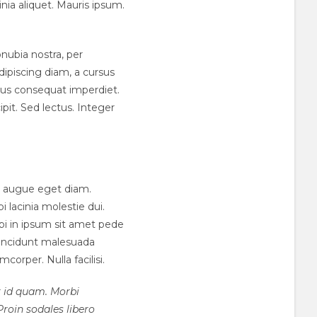
cinia aliquet. Mauris ipsum.
nubia nostra, per
dipiscing diam, a cursus
ellus consequat imperdiet.
pit. Sed lectus. Integer
a augue eget diam.
i lacinia molestie dui.
i in ipsum sit amet pede
 tincidunt malesuada
mcorper. Nulla facilisi.
er id quam. Morbi
 Proin sodales libero