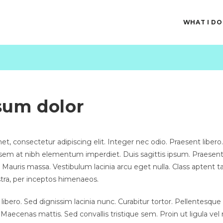
WHAT I DO
sum dolor
t, consectetur adipiscing elit. Integer nec odio. Praesent liber
s sem at nibh elementum imperdiet. Duis sagittis ipsum. Praesent
auris massa. Vestibulum lacinia arcu eget nulla. Class aptent tac
tra, per inceptos himenaeos.
n libero. Sed dignissim lacinia nunc. Curabitur tortor. Pellentesq
 Maecenas mattis. Sed convallis tristique sem. Proin ut ligula vel