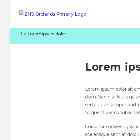
Skip
to
content
>
Lorem ipsum dolor
Lorem ip
Lorem ipsum dolor sit ame
diam. Sed nisi. Nulla qui
sed augue semper porta. M
torquent per conubia nos
Curabitur sodales ligula i
scelerisque sem at dolor.