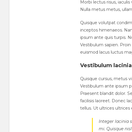
Morbi lectus risus, iaculis
Nulla metus metus, ullamc
Quisque volutpat condimen
inceptos himenaeos. Nam n
ipsum ante quis turpis. Nu
Vestibulum sapien. Proin 
euismod lacus luctus ma
Vestibulum lacinia
Quisque cursus, metus v
Vestibulum ante ipsum prim
Praesent blandit dolor. 
facilisis laoreet. Donec l
tellus. Ut ultrices ultrice
Integer lacinia 
mi. Quisque nisl 