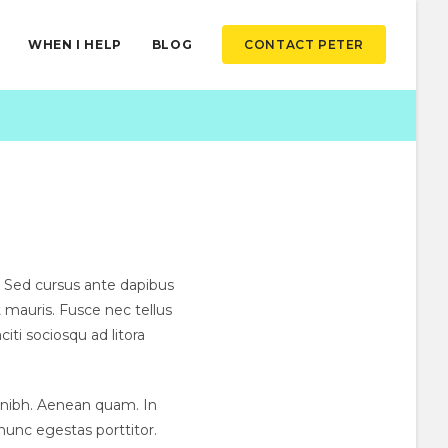
WHEN I HELP
BLOG
CONTACT PETER
o. Sed cursus ante dapibus
 mauris. Fusce nec tellus
iti sociosqu ad litora
ue nibh. Aenean quam. In
 nunc egestas porttitor.