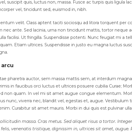
 vel, suscipit quis, luctus non, massa. Fusce ac turpis quis ligula la
orper vel, tincidunt sed, euismod in, nibh.
tum velit. Class aptent taciti sociosqu ad litora torquent per co
ec ante. Sed lacinia, urna non tincidunt mattis, tortor neque a
lla facilisi. Ut fringilla. Suspendisse potenti. Nunc feugiat mi a t
quam. Etiam ultrices. Suspendisse in justo eu magna luctus susci
gna.
 arcu
itae pharetra auctor, sem massa mattis sem, at interdum magn
is in faucibus orci luctus et ultrices posuere cubilia Curae; Morb
Sed non quam. In vel mi sit amet augue congue elementum. Morb
acus nunc, viverra nec, blandit vel, egestas et, augue. Vestibulum
s enim. Curabitur sit amet mauris. Morbi in dui quis est pulvinar ulla
sollicitudin massa. Cras metus. Sed aliquet risus a tortor. Integ
felis, venenatis tristique, dignissim in, ultrices sit amet, augue.