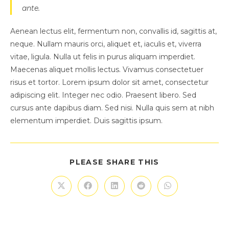
ante.
Aenean lectus elit, fermentum non, convallis id, sagittis at,
neque. Nullam mauris orci, aliquet et, iaculis et, viverra
vitae, ligula. Nulla ut felis in purus aliquam imperdiet.
Maecenas aliquet mollis lectus. Vivamus consectetuer
risus et tortor. Lorem ipsum dolor sit amet, consectetur
adipiscing elit. Integer nec odio. Praesent libero. Sed
cursus ante dapibus diam. Sed nisi. Nulla quis sem at nibh
elementum imperdiet. Duis sagittis ipsum.
SHARE
PLEASE SHARE THIS
THIS
CONTENT
Opens
Opens
Opens
Opens
Opens
in
in
in
in
in
a
a
a
a
a
new
new
new
new
new
window
window
window
window
window